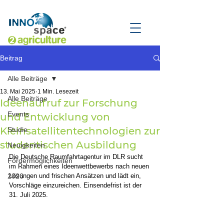
Beitrag
Alle Beiträge
13. Mai 2025
1 Min. Lesezeit
Alle Beiträge
Ideenaufruf zur Forschung
Events
und Entwicklung von
Kleinsatellitentechnologien zur
Studie
studentischen Ausbildung
Neuigkeiten
Die Deutsche Raumfahrtagentur im DLR sucht 
Fördermöglichkeiten
im Rahmen eines Ideenwettbewerbs nach neuen 
2026
Lösungen und frischen Ansätzen und lädt ein, 
Vorschläge einzureichen. Einsendefrist ist der 
31. Juli 2025.