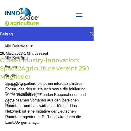
Beitrag
Alle Beiträge
29. März 2023
1 Min. Lesezeit
Alle Beiträge
Cross-Industry-Innovation:
Events
Space2Agriculture vereint 250
Mitglieder
Studie
Space2Agriculture bietet ein interdisziplinäres 
Neuigkeiten
Forum, das den Austausch sowie die Initiierung 
Fördermöglichkeiten
von branchenübergreifenden Kooperationen und 
gemeinsamen Vorhaben aus den Bereichen 
2026
Raumfahrt und Landwirtschaft fördert. Das 
Netzwerk ist eine Initiative der Deutschen 
Raumfahrtagentur im DLR und wird durch die 
EurA AG gemanagt. 