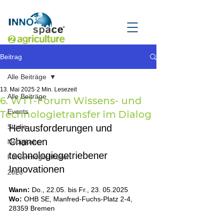
Beitrag
Alle Beiträge
13. Mai 2025
2 Min. Lesezeit
Alle Beiträge
6. WTT-Forum Wissens- und
Events
Technologietransfer im Dialog
Studie
Herausforderungen und 
Chancen 
Neuigkeiten
technologiegetriebener 
Fördermöglichkeiten
Innovationen
2026
Wann:
 Do., 22.05. bis Fr., 23. 05.2025
Wo:
 OHB SE, Manfred-Fuchs-Platz 2-4, 
28359 Bremen