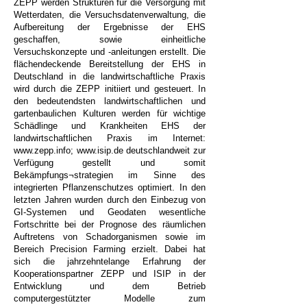
ZEPP werden Strukturen für die Versorgung mit
Wetterdaten, die Versuchsdatenverwaltung, die
Aufbereitung der Ergebnisse der EHS
geschaffen, sowie einheitliche
Versuchskonzepte und -anleitungen erstellt. Die
flächendeckende Bereitstellung der EHS in
Deutschland in die landwirtschaftliche Praxis
wird durch die ZEPP initiiert und gesteuert. In
den bedeutendsten landwirtschaftlichen und
gartenbaulichen Kulturen werden für wichtige
Schädlinge und Krankheiten EHS der
landwirtschaftlichen Praxis im Internet:
www.zepp.info
;
www.isip.de
deutschlandweit zur
Verfügung gestellt und somit
Bekämpfungs¬strategien im Sinne des
integrierten Pflanzenschutzes optimiert. In den
letzten Jahren wurden durch den Einbezug von
GI-Systemen und Geodaten wesentliche
Fortschritte bei der Prognose des räumlichen
Auftretens von Schadorganismen sowie im
Bereich Precision Farming erzielt. Dabei hat
sich die jahrzehntelange Erfahrung der
Kooperationspartner ZEPP und ISIP in der
Entwicklung und dem Betrieb
computergestützter Modelle zum