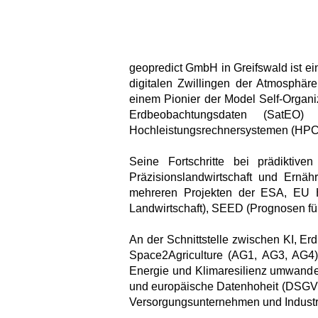
geopredict GmbH in Greifswald ist e
digitalen Zwillingen der Atmosphär
einem Pionier der Model Self-Organi
Erdbeobachtungsdaten (SatEO)
Hochleistungsrechnersystemen (HPC)
Seine Fortschritte bei prädikti
Präzisionslandwirtschaft und Ernäh
mehreren Projekten der ESA, EU H
Landwirtschaft), SEED (Prognosen fü
An der Schnittstelle zwischen KI, Er
Space2Agriculture (AG1, AG3, AG4) 
Energie und Klimaresilienz umwandel
und europäische Datenhoheit (DSGVO-
Versorgungsunternehmen und Industrie