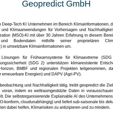
Geopredict GmbH
in Deep-Tech KI Unternehmen im Bereich Klimainformationen, da
e und Klimaanwendungen für Vorhersagen und Nachhaltigkeit
zation (MSO)-KI mit über 30 Jahren Erfahrung in diesem Berei
 und Bodendaten mithilfe seiner proprietären Clim
 in umsetzbare Klimainformationen um.
ven Lösungen für Frühwarnsysteme für Klimaextreme (SDG
rungssicherheit (SDG 2) unterstützen klimaresistente Entsc
orizon, BMBF und regionalen Projekten teilgenommen, daru
r erneuerbare Energien) und DAPV (Agri-PV).
dbeobachtung und Nachhaltigkeit tätig, treibt geopredict die 
voran, indem es weltraumgestützte Daten in vorausschauend
t. Die selbstorganisierende Explainable AI des Unternehmens 
konform, cloudunabhängig) und liefert sub-saisonale bis de
n dabei helfen, Klimarisiken zu antizipieren und zu mindern.