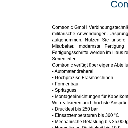
Com
Comtronic GmbH Verbindungstechnik i
militärische Anwendungen. Ursprün
aufgenommen. Nutzen Sie unsere Er
Mitarbeiter, modernste Fertigun
Fertigungsschritte werden im Haus rea
Serienteilen.
Comtronic verfügt über eigene Abteil
• Automatendreherei
• Hochpräzise Fräsmaschinen
• Formenbau
• Spritzguss
• Montageeinrichtungen für Kabelkon
Wir realisieren auch höchste Ansprü
• Druckfest bis 250 bar
• Einsatztemperaturen bis 360 °C
• Mechanische Belastung bis 25.000
• Hermetische Dichtigkeit bis 10-9