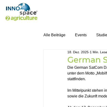
Alle Beiträge
Events
Studi
18. Dez. 2025
1 Min. Lese
German S
Die German SatCom Da
unter dem Motto 
„Mobil
stattfinden.
Im Mittelpunkt stehen i
sowie die Zukunft mode