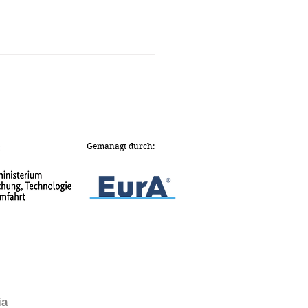
Gemanagt durch:
rmationstag zu
ektor- und
tersatelliten am 16.
 2026
ia