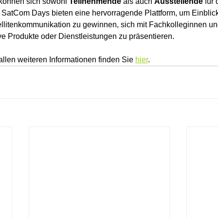
önnen sich sowohl 
Teilnehmende
 als auch 
Ausstellende
 für
atCom Days bieten eine hervorragende Plattform, um Einblicke
llitenkommunikation zu gewinnen, sich mit Fachkolleginnen und
ve Produkte oder Dienstleistungen zu präsentieren.
allen weiteren Informationen finden Sie 
hier
.