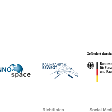
CASSINI Entrepreneurship
Info
Days 2026: Bewerbung für
Insp
Europas Space-Start-up-
Wäch
Event
Juli
Richtlinien
Social Med