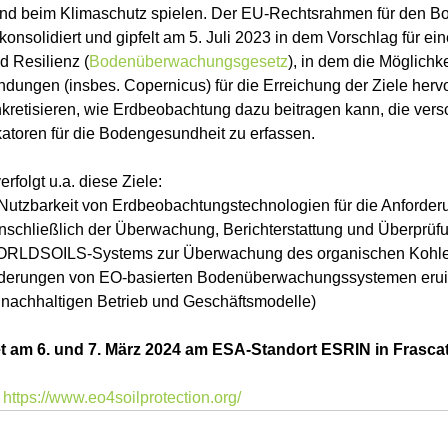
und beim Klimaschutz spielen. Der EU-Rechtsrahmen für den Bo
konsolidiert und gipfelt am 5. Juli 2023 in dem Vorschlag für eine
 Resilienz (
Bodenüberwachungsgesetz
), in dem die Möglichk
ngen (insbes. Copernicus) für die Erreichung der Ziele herv
onkretisieren, wie Erdbeobachtung dazu beitragen kann, die ver
atoren für die Bodengesundheit zu erfassen.
olgt u.a. diese Ziele:
Nutzbarkeit von Erdbeobachtungstechnologien für die Anforder
nschließlich der Überwachung, Berichterstattung und Überprüf
WORLDSOILS-Systems zur Überwachung des organischen Kohle
derungen von EO-basierten Bodenüberwachungssystemen eruier
 nachhaltigen Betrieb und Geschäftsmodelle)
am 6. und 7. März 2024 am ESA-Standort ESRIN in Frascati, I
 
https://www.eo4soilprotection.org/