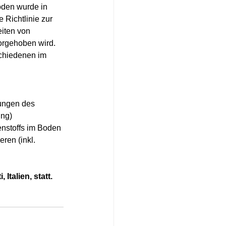
den wurde in 
 Richtlinie zur 
eiten von 
orgehoben wird. 
schiedenen im 
ungen des 
ung)
nstoffs im Boden
en (inkl. 
talien, statt. 