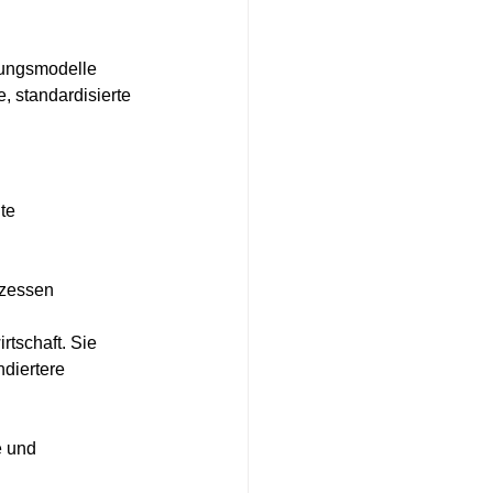
 
ungsmodelle 
, standardisierte 
te
ozessen
tschaft. Sie 
diertere 
e und 