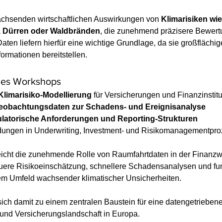
achsenden wirtschaftlichen Auswirkungen von 
Klimarisiken wie
Dürren oder Waldbränden
, die zunehmend präzisere Bewert
aten liefern hierfür eine wichtige Grundlage, da sie großflächige
ormationen bereitstellen.
des Workshops
Klimarisiko-Modellierung
 für Versicherungen und Finanzinstitu
eobachtungsdaten zur Schadens- und Ereignisanalyse
ulatorische Anforderungen und Reporting-Strukturen
ungen in Underwriting, Investment- und Risikomanagementpr
icht die zunehmende Rolle von Raumfahrtdaten in der Finanzwir
ere Risikoeinschätzung, schnellere Schadensanalysen und fun
em Umfeld wachsender klimatischer Unsicherheiten.
sich damit zu einem zentralen Baustein für eine datengetrieben
- und Versicherungslandschaft in Europa.