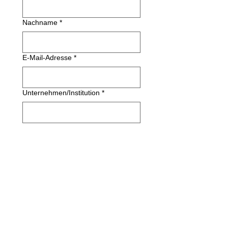
Nachname
*
E-Mail-Adresse
*
Unternehmen/Institution
*
Wir verpflichten uns, Ihre 
Privatsphäre zu schützen und zu 
respektieren. Wir verwenden Ihre 
personenbezogenen Daten nur, um 
Ihnen die angeforderten Inhalte und 
Updates zu diesen Inhalten zu 
senden. Wenn Sie auf den Button 
„Anfordern“ klicken, erklären Sie 
sich mit damit einverstanden.