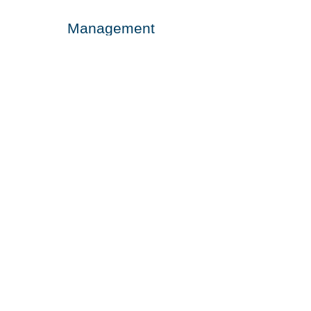
Management
Das Netzwerkmanagement steht Ihnen als
Kontaktstelle jederzeit zur Verfügung. Es
erfasst u.a. Ihre Bedarfe und zeigt mögliche
Lösungen auf. Die aktive Vernetzung führt nicht
selten zu Kooperationsprojekten.