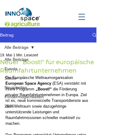
Beitrag
Alle Beiträge
19. Mai
1 Min. Lesezeit
Alle Beiträge
Neuer "Boost!" für europäische
Events
Raumfahrtunternehmen
Die Europäische Weltraumorganisation 
Studie
European Space Agency
 (ESA) verstärkt mit 
Neuigkeiten
ihrem Programm 
„Boost!“
 die Förderung 
privater Raumfahrtunternehmen in Europa. Ziel 
Fördermöglichkeiten
ist es, neue kommerzielle Transportdienste aus 
2026
dem Weltraum sowie dazugehörige 
unterstützende Leistungen und 
Raumfahrtmissionen schneller marktreif zu 
machen.
Das Programm unterstützt Unternehmen unter 